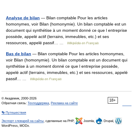
Analyse de bilan
— Bilan comptable Pour les articles
homonymes, voir Bilan (homonymie). Un bilan comptable est un
document qui synthétise à un moment donné ce que l entreprise
possède, appelé actif (terrains, immeubles, etc.) et ses
ressources, appelé passif… …
Wikipédia en Français
Bas de bilan
— Bilan comptable Pour les articles homonymes,
voir Bilan (homonymie). Un bilan comptable est un document qui
synthétise à un moment donné ce que l entreprise possède,
appelé actif (terrains, immeubles, etc.) et ses ressources, appelé
passif… …
Wikipédia en Français
© Академик, 2000-2026
18+
Обратная связь:
Техподдержка
,
Реклама на сайте
👣 Путешествия
Экспорт словарей на сайты
, сделанные на PHP,
Joomla,
Drupal,
WordPress, MODx.